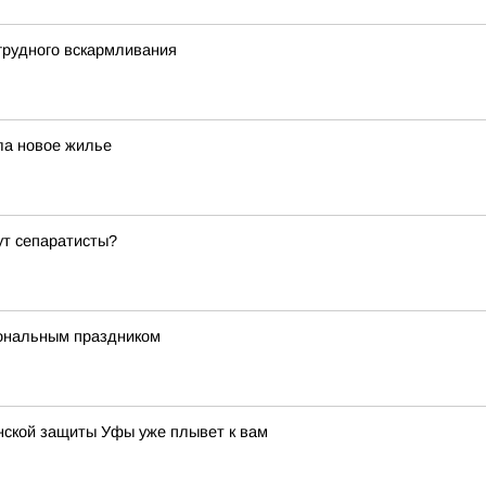
грудного вскармливания
ла новое жилье
ут сепаратисты?
ональным праздником
нской защиты Уфы уже плывет к вам