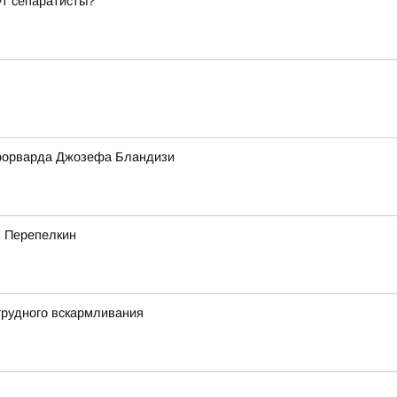
ут сепаратисты?
форварда Джозефа Бландизи
м Перепелкин
грудного вскармливания