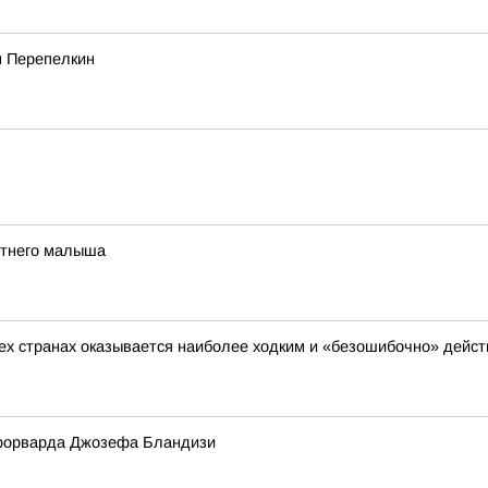
м Перепелкин
етнего малыша
сех странах оказывается наиболее ходким и «безошибочно» дейс
форварда Джозефа Бландизи