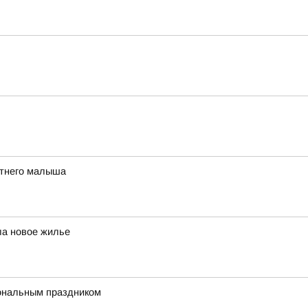
етнего малыша
ла новое жилье
ональным праздником