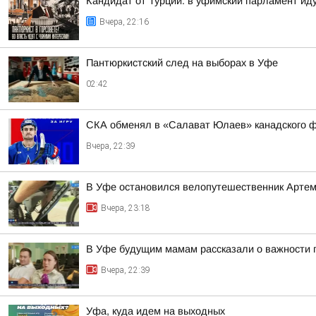
Кандидат от Турции. в уфимский парламент ид
Вчера, 22:16
Пантюркистский след на выборах в Уфе
02:42
СКА обменял в «Салават Юлаев» канадского 
Вчера, 22:39
В Уфе остановился велопутешественник Арте
Вчера, 23:18
В Уфе будущим мамам рассказали о важности 
Вчера, 22:39
Уфа, куда идем на выходных