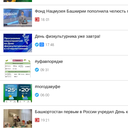
Фонд Нацмузея Башкирии пополнила челюсть 
18:01
День физкультурника уже завтра!
17:48
#уфавпорядке
09:31
#погодавуфе
06:00
Башкортостан первым в России учредил День 
19:21