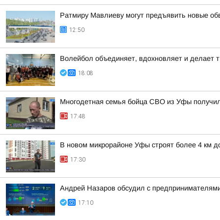
Ратмиру Мавлиеву могут предъявить новые об
12:50
Волейбол объединяет, вдохновляет и делает т
18:08
Многодетная семья бойца СВО из Уфы получи
17:48
В новом микрорайоне Уфы строят более 4 км д
17:30
Андрей Назаров обсудил с предпринимателями
17:10