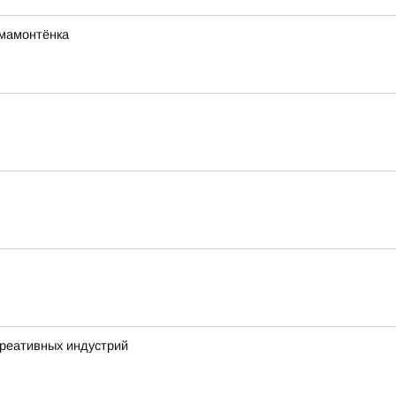
мамонтёнка
креативных индустрий