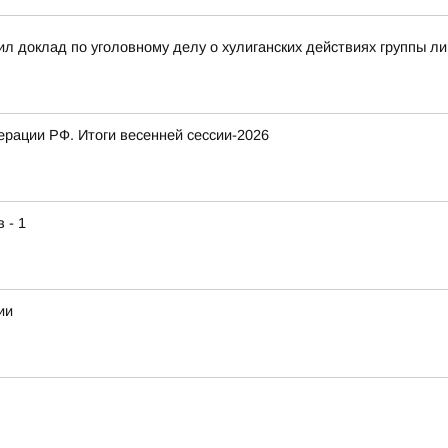
л доклад по уголовному делу о хулиганских действиях группы л
рации РФ. Итоги весенней сессии-2026
 - 1
ии