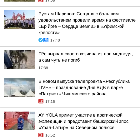
17:58
Рустам Шарипов: Сегодня с большим
удовольствием провели время на фестивале
«Ер йрге – Сердце Земли» в «Уфимской
крепости»
17:40
Пёс вырвал своего хозяина из лап медведя,
а сам чуть не погиб
17:39
В новом выпуске телепроекта «Республика
LIVE» – празднование Дня ВДВ в парке
«Патриот» Чишминского района
17:16
AY YOLA примет участие в арктической
экспедиции и представит башкирский эпос
«Урал-батыр» на Северном полюсе
16:52