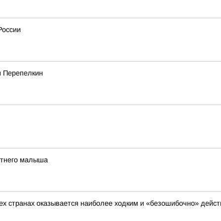
России
м Перепелкин
етнего малыша
сех странах оказывается наиболее ходким и «безошибочно» дейс