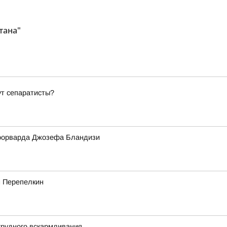
тана"
ут сепаратисты?
форварда Джозефа Бландизи
м Перепелкин
грудного вскармливания