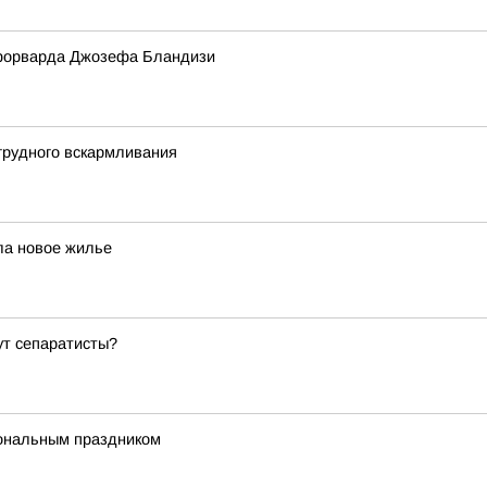
форварда Джозефа Бландизи
грудного вскармливания
ла новое жилье
ут сепаратисты?
ональным праздником