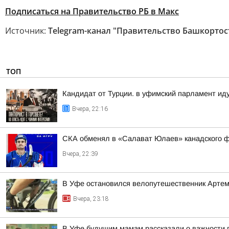
Подписаться на Правительство РБ в Макс
Источник:
Telegram-канал "Правительство Башкортос
ТОП
Кандидат от Турции. в уфимский парламент ид
Вчера, 22:16
СКА обменял в «Салават Юлаев» канадского 
Вчера, 22:39
В Уфе остановился велопутешественник Арте
Вчера, 23:18
В Уфе будущим мамам рассказали о важности 