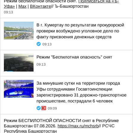
Режим беспилотной опасности снят.
Подписаться на «Ъ-
Уфа»
|
Max
|
ВКонтакте
//
Ъ-Башкортостан
09:13
В г. Кумертау по результатам прокурорской
проверки возбуждено уголовное дело по
факту присвоения денежных средств
09:13
Режим "Беспилотная опасность" снят
09:13
За минувшие сутки на территории города
Уфы сотрудниками Госавтоинспекции
зарегистрировано 31 дорожно-транспортное
происшествие, пострадали 6 человек
09:09
Режим БЕСПИЛОТНОЙ ОПАСНОСТИ снят в Республике
Башкортостан 07.08.2026.
https://max.ru/mchsrb
//
РСЧС
Республика Башкортостан