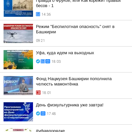
Правда о Фрунзе, или Как корёжит правых
бесов - 1
14:36
Режим "Беспилотная опасность" снят в
Башкирии
09:21
Уфа, куда идем на выходных
18:03
Фонд Нацмузея Башкирии пополнила
челюсть мамонтёнка
18:01
День физкультурника уже завтра!
17:48
#уфавпорядке