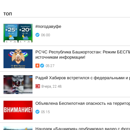
ТОП
#погодавуфе
06:00
РСЧС Республика Башкортостан: Режим БЕСПИ
источникам информации!
05:27
Радий Хабиров встретился с федеральными и 
Вчера, 22:48
Объявлена Беспилотная опасность на террито
05:15
Нацпарк «Башкирия» опубликовал видео с фот