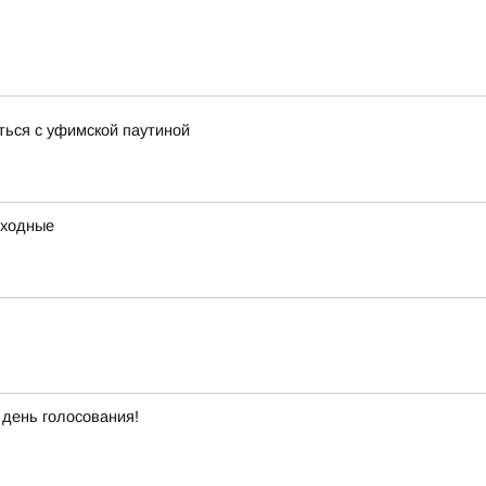
ться с уфимской паутиной
ыходные
 день голосования!