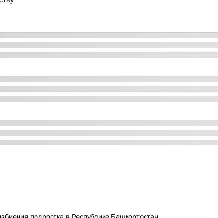
ству
избиения подростка в Республике Башкортостан