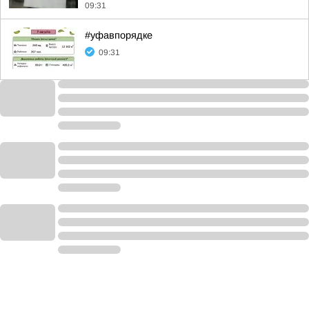
09:31
#уфавпорядке
09:31