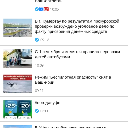
Башкортостан
10:05
В г. Кумертау по результатам прокурорской
проверки возбуждено уголовное дело по
факту присвоения денежных средств
09:13
С 1 сентября изменятся правила перевозки
детей автобусами
10:09
Режим "Беспилотная опасность" снят в
Башкирии
09:21
#погодавуфе
06:00
В Уфе по требованию прокуратуры с