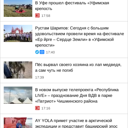
В Уфе прошел фестиваль «Уфимская
крепость
17:58
Рустам Шарипов: Сегодня с большим
удовольствием провели время на фестивале
«Ер йрге – Сердце Земли» в «Уфимской
крепости»
17:40
Пёс вырвал своего хозяина из лап медведя,
а сам чуть не погиб
17:39
В новом выпуске телепроекта «Республика
LIVE» – празднование Дня ВДВ в парке
«Патриот» Чишминского района
17:16
AY YOLA примет участие в арктической
экспедиции и представит башкирский эпос