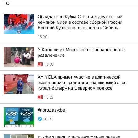
ТОП
Обладатель Кубка Стэнли и двукратный
чемпион мира в составе сборной России
Евгений Кузнецов перешел в «Сибирь»
15:30
У Катюши из Московского зоопарка новое
развлечение
13:58
AY YOLA примет участие в арктической
экспедиции и представит башкирский эпос
«Урал-батыр» на Северном полюсе
16:52
#погодавуфе
07:30
В Уфе завершились ежегодные летние