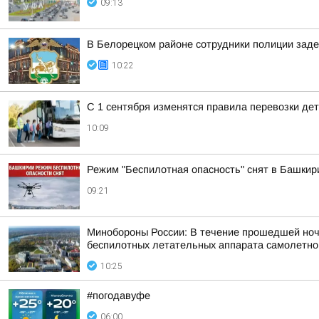
09:13
В Белорецком районе сотрудники полиции заде
10:22
С 1 сентября изменятся правила перевозки де
10:09
Режим "Беспилотная опасность" снят в Башкир
09:21
Минобороны России: В течение прошедшей ночи,
беспилотных летательных аппарата самолетного
10:25
#погодавуфе
06:00