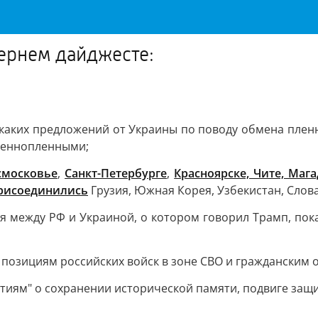
чернем дайджесте:
каких предложений от Украины по поводу обмена пленн
оеннопленными;
смосковье
,
Санкт-Петербурге
,
Красноярске, Чите, Маг
рисоединились
Грузия, Южная Корея, Узбекистан, Слов
между РФ и Украиной, о котором говорил Трамп, пока
позициям российских войск в зоне СВО и гражданским 
тиям" о сохранении исторической памяти, подвиге защ