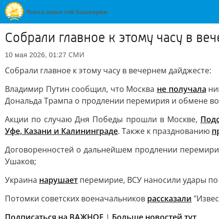
Собрали главное к этому часу в ве
СМИ
10 мая 2026, 01:27
Собрали главное к этому часу в вечернем дайджесте:
Владимир Путин сообщил, что Москва
не получала
ни
Дональда Трампа о продлении перемирия и обмене в
Акции по случаю Дня Победы прошли в Москве,
Под
Уфе, Казани и Калининграде
. Также к празднованию
п
Договоренностей о дальнейшем продлении перемирия 
Ушаков;
Украина
нарушает
перемирие, ВСУ наносили удары по 
Потомки советских военачальников
рассказали
"Извес
Подписаться на ВАЖНОЕ
|
Больше новостей тут