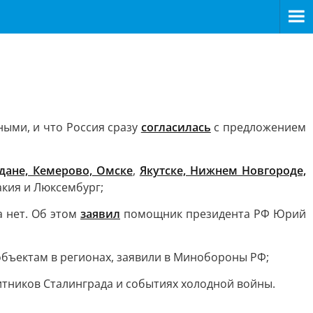
ыми, и что Россия сразу
согласилась
с предложением
адане, Кемерово, Омске
,
Якутске, Нижнем Новгороде,
акия и Люксембург;
 нет. Об этом
заявил
помощник президента РФ Юрий
объектам в регионах, заявили в Минобороны РФ;
итников Сталинграда и событиях холодной войны.