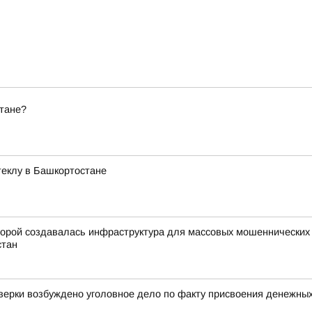
стане?
стеклу в Башкортостане
орой создавалась инфраструктура для массовых мошеннических о
стан
оверки возбуждено уголовное дело по факту присвоения денежны