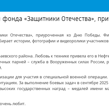
я фонда «Защитники Отечества», пр
ники Отечества», приуроченная ко Дню Победы. Фи
бирает истории, фотографии и видеоролики участников
аевского района. Любовь к технике привела его в Нефт
ычных парней – служба в Вооруженных силах России, р
.
изации для участия в специальной военной операции. Н
туациях. За выполнение боевых задач в сентябре 2025
 высоких государственных наград – медалей имени 
 очень любит.