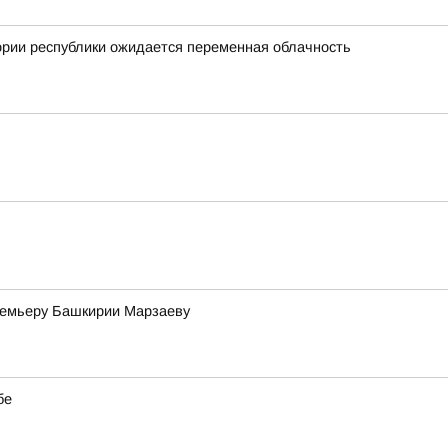
ории республики ожидается переменная облачность
премьеру Башкирии Марзаеву
бе