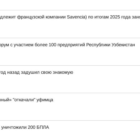
лежит французской компании Savencia) по итогам 2025 года зан
орум с участием более 100 предприятий Республики Узбекистан
 год назад задушил свою знакомую
чный» "откачали" уфимца
и уничтожили 200 БПЛА