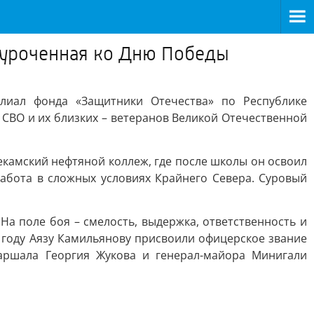
иуроченная ко Дню Победы
лиал фонда «Защитники Отечества» по Республике
 СВО и их близких – ветеранов Великой Отечественной
екамский нефтяной коллеж, где после школы он освоил
абота в сложных условиях Крайнего Севера. Суровый
а поле боя – смелость, выдержка, ответственность и
 году Аязу Камильянову присвоили офицерское звание
маршала Георгия Жукова и генерал-майора Минигали