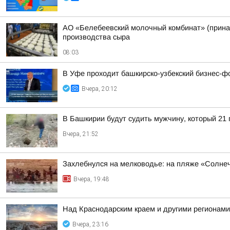
АО «Белебеевский молочный комбинат» (принад
производства сыра
08:03
В Уфе проходит башкирско-узбекский бизнес-ф
Вчера, 20:12
В Башкирии будут судить мужчину, который 21
Вчера, 21:52
Захлебнулся на мелководье: на пляже «Солне
Вчера, 19:48
Над Краснодарским краем и другими регионам
Вчера, 23:16