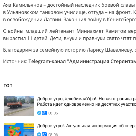
Аяз Камильянов – достойный наследник боевой славы 
в Ульяновском танковом училище, оттуда – на фронт.
в освобождении Латвии. Закончил войну в Кёнигсберге
С войны младший лейтенант Миниахмет Хамитов верну
вырастил 11 детей. Дети, внуки и правнуки свято чтят
Благодарим за семейную историю Ларису Шавалиеву, 
Источник:
Telegram-канал "Администрация Стерлита
ТОП
Доброе утро, #любимаяУфа!. Новая страница р
Работа идёт одновременно на десятках участк
08:06
Доброе утро!. Актуальная информация об опер
08:06