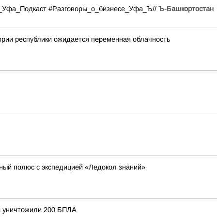
#Ъ_Уфа_Подкаст #Разговоры_о_бизнесе_Уфа_Ъ//
Ъ-Башкортостан
ории республики ожидается переменная облачность
ный полюс с экспедицией «Ледокол знаний»
и уничтожили 200 БПЛА