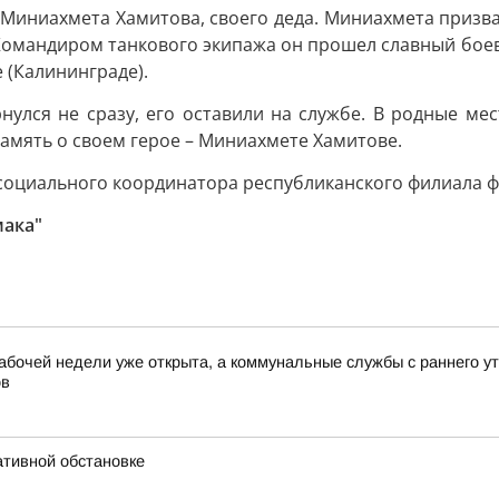
Миниахмета Хамитова, своего деда. Миниахмета призвал
 Командиром танкового экипажа он прошел славный боев
 (Калининграде).
лся не сразу, его оставили на службе. В родные мес
 память о своем герое – Миниахмете Хамитове.
социального координатора республиканского филиала ф
мака"
абочей недели уже открыта, а коммунальные службы с раннего у
ов
ативной обстановке