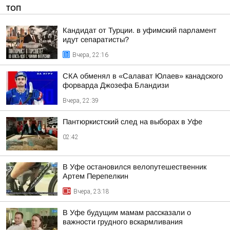
ТОП
Кандидат от Турции. в уфимский парламент
идут сепаратисты?
Вчера, 22:16
СКА обменял в «Салават Юлаев» канадского
форварда Джозефа Бландизи
Вчера, 22:39
Пантюркистский след на выборах в Уфе
02:42
В Уфе остановился велопутешественник
Артем Перепелкин
Вчера, 23:18
В Уфе будущим мамам рассказали о
важности грудного вскармливания