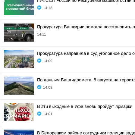
ГУФССП России по Республике Башкортостан п
14:18
Прокуратура Башкирии помогла восстановить п
14:11
Прокуратура направила в суд уголовное дело 
14:09
По данным Башгидромета, 8 августа на террит
14:09
В эти выходные в Уфе вновь пройдут ярмарки
14:01
В Белорецком районе сотрудники полиции зад