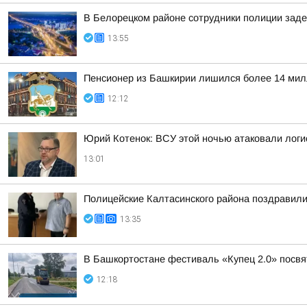
В Белорецком районе сотрудники полиции заде
13:55
Пенсионер из Башкирии лишился более 14 мил
12:12
Юрий Котенок: ВСУ этой ночью атаковали логис
13:01
Полицейские Калтасинского района поздравил
13:35
В Башкортостане фестиваль «Купец 2.0» посв
12:18