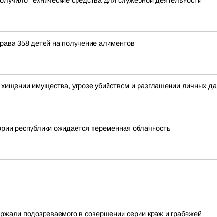
олучило технические средства для служебной деятельности
рава 358 детей на получение алиментов
о хищении имущества, угрозе убийством и разглашении личных д
ории республики ожидается переменная облачность
ержали подозреваемого в совершении серии краж и грабежей