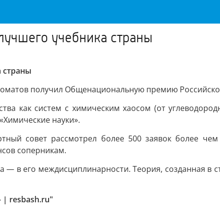
лучшего учебника страны
а страны
ломатов получил Общенациональную премию Российског
тва как систем с химическим хаосом (от углеводород
«Химические науки».
ертный совет рассмотрел более 500 заявок более чем
нсов соперникам.
 — в его междисциплинарности. Теория, созданная в с
| resbash.ru"