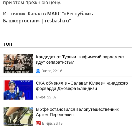
при этом прежнюю цену.
Источник:
Канал в МАКС "«Республика
Башкортостан» | resbash.ru"
ТОП
Кандидат от Турции. в уфимский парламент
идут сепаратисты?
Вчера, 22:16
СКА обменял в «Салават Юлаев» канадского
форварда Джозефа Бландизи
Вчера, 22:39
В Уфе остановился велопутешественник
Артем Перепелкин
Вчера, 23:18