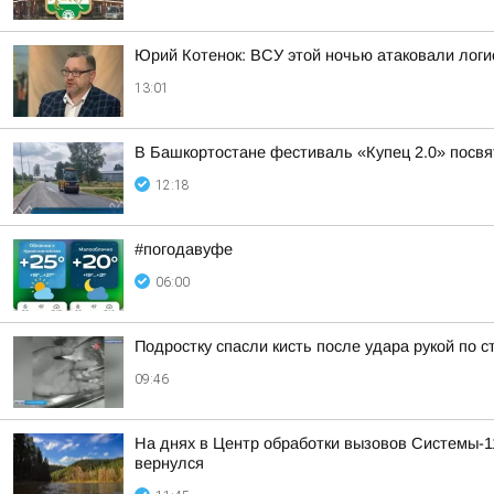
Юрий Котенок: ВСУ этой ночью атаковали логис
13:01
В Башкортостане фестиваль «Купец 2.0» посв
12:18
#погодавуфе
06:00
Подростку спасли кисть после удара рукой по 
09:46
На днях в Центр обработки вызовов Системы-1
вернулся