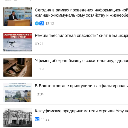
Сегодня в рамках проведения информационной
жилищно-коммунальному хозяйству и жизнеоб
12:12
Режим "Беспилотная опасность" снят в Башкир
09:21
Уфимец обокрал бывшую сожительницу, сделав
11:19
В Башкортостане приступили к асфальтирован
13:04
Как уфимские предприниматели строили Уфу на
11:22