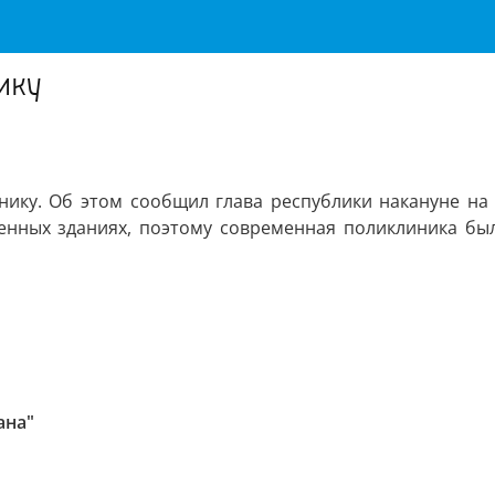
ику
инику. Об этом сообщил глава республики накануне на
нных зданиях, поэтому современная поликлиника была
ана"