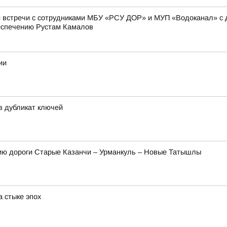
 встречи с сотрудниками МБУ «РСУ ДОР» и МУП «Водоканал» с д
еспечению Рустам Камалов
ии
 дубликат ключей
ию дороги Старые Казанчи – Урманкуль – Новые Татышлы
 стыке эпох