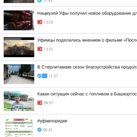
11:45
Нацмузей Уфы получил новое оборудование дл
13:25
Уфимцы поделились мнением о фильме «Посл
13:01
В Стерлитамаке сезон благоустройства продо
12:57
Какая ситуация сейчас с топливом в Башкорто
09:57
#уфавпорядке
09:31