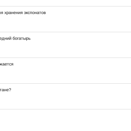
я хранения экспонатов
едний богатырь
лжается
стане?