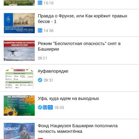
16:16
Правда о Фрунзе, или Как корёжит правых
бесов - 1
14:36
Режим "Беспилотная опасность" снят в
Башкирии
09:21
#уфавпорядке
09:31
Уфа, куда идем на выходных
18:03
Фонд Нацмузея Башкирии пополнила
челюсть мамонтёнка