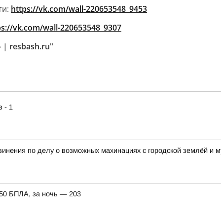
ти:
https://vk.com/wall-220653548_9453
ps://vk.com/wall-220653548_9307
| resbash.ru"
 - 1
винения по делу о возможных махинациях с городской землёй и
150 БПЛА, за ночь — 203