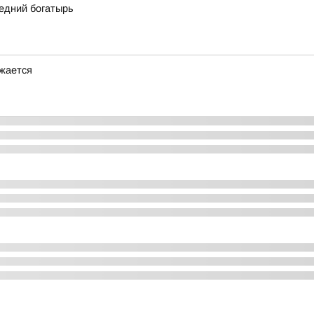
едний богатырь
лжается