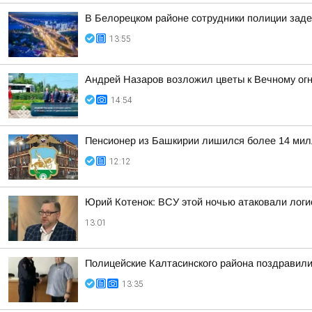
В Белорецком районе сотрудники полиции заде
13:55
Андрей Назаров возложил цветы к Вечному ог
14:54
Пенсионер из Башкирии лишился более 14 мил
12:12
Юрий Котенок: ВСУ этой ночью атаковали логис
13:01
Полицейские Калтасинского района поздравил
13:35