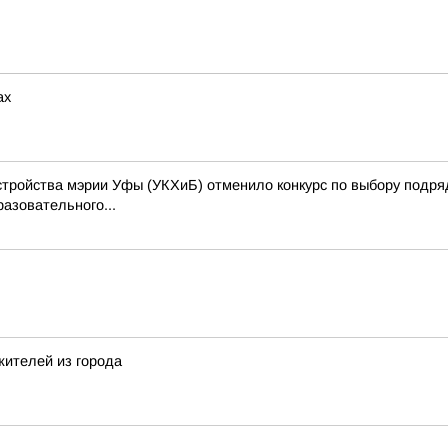
ах
стройства мэрии Уфы (УКХиБ) отменило конкурс по выбору подряд
разовательного...
жителей из города