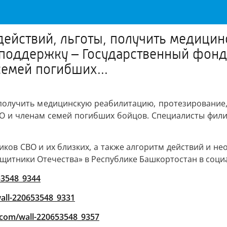
действий, льготы, получить медици
поддержку – Государственный фонд
семей погибших...
 получить медицинскую реабилитацию, протезирование
О и членам семей погибших бойцов. Специалисты фили
ков СВО и их близких, а также алгоритм действий и н
щитники Отечества» в Республике Башкортостан в социа
53548_9344
wall-220653548_9331
k.com/wall-220653548_9357