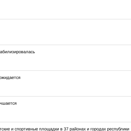
табилизировалась
 ожидается
учшается
кие и спортивные площадки в 37 районах и городах республики