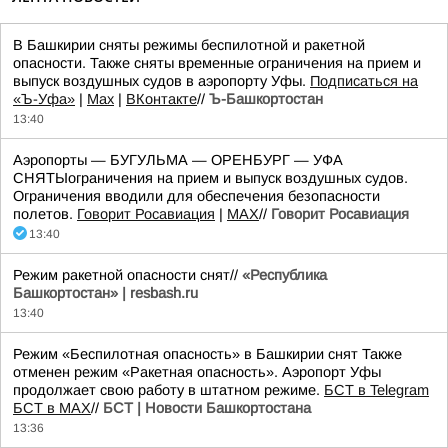
В Башкирии сняты режимы беспилотной и ракетной
опасности. Также сняты временные ограничения на прием и
выпуск воздушных судов в аэропорту Уфы.
Подписаться на
«Ъ-Уфа»
|
Max
|
ВКонтакте
//
Ъ-Башкортостан
13:40
Аэропорты — БУГУЛЬМА — ОРЕНБУРГ — УФА
СНЯТЫограничения на прием и выпуск воздушных судов.
Ограничения вводили для обеспечения безопасности
полетов.
Говорит Росавиация
|
MАХ
//
Говорит Росавиация
13:40
Режим ракетной опасности снят//
«Республика
Башкортостан» | resbash.ru
13:40
Режим «Беспилотная опасность» в Башкирии снят Также
отменен режим «Ракетная опасность». Аэропорт Уфы
продолжает свою работу в штатном режиме.
БСТ в Telegram
БСТ в МАХ
//
БСТ | Новости Башкортостана
13:36