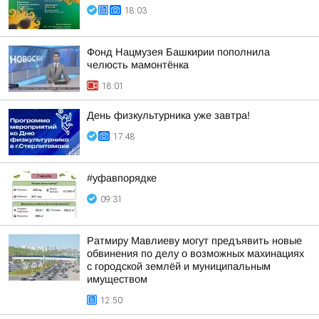
18:03
Фонд Нацмузея Башкирии пополнила
челюсть мамонтёнка
18:01
День физкультурника уже завтра!
17:48
#уфавпорядке
09:31
Ратмиру Мавлиеву могут предъявить новые
обвинения по делу о возможных махинациях
с городской землёй и муниципальным
имуществом
12:50