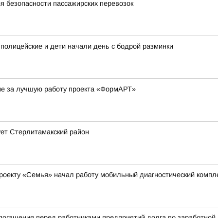
я безопасности пассажирских перевозок
 полицейские и дети начали день с бодрой разминки
ие за лучшую работу проекта «ФормАРТ»
ует Стерлитамакский район
роекту «Семья» начал работу мобильный диагностический компл
погашения перед работниками предприятий долга по заработной