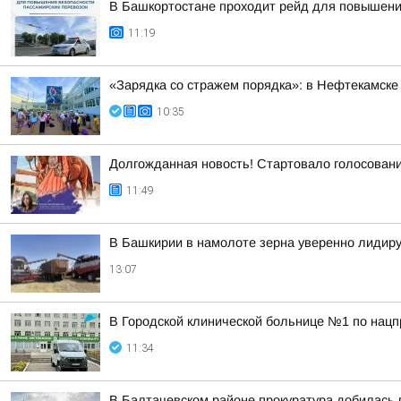
В Башкортостане проходит рейд для повышени
11:19
«Зарядка со стражем порядка»: в Нефтекамске
10:35
Долгожданная новость! Стартовало голосован
11:49
В Башкирии в намолоте зерна уверенно лидир
13:07
В Городской клинической больнице №1 по нацп
11:34
В Балтачевском районе прокуратура добилась 