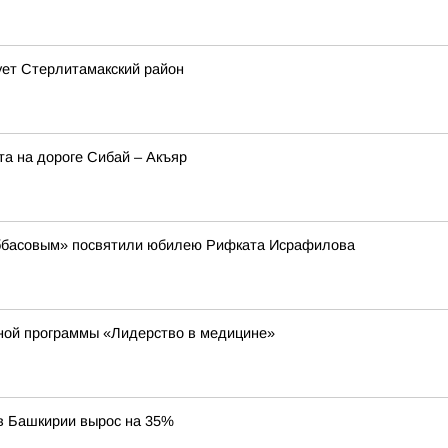
ует Стерлитамакский район
та на дороге Сибай – Акъяр
аббасовым» посвятили юбилею Рифката Исрафилова
ной программы «Лидерство в медицине»
 в Башкирии вырос на 35%