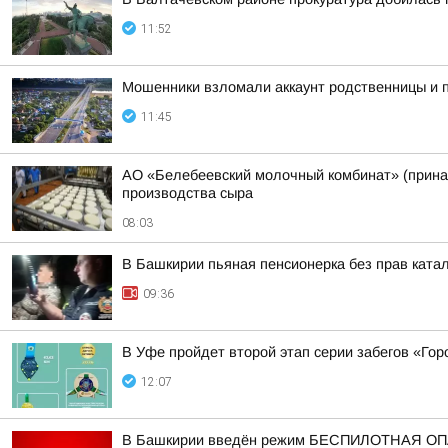
11:52
Мошенники взломали аккаунт родственницы и 
11:45
АО «Белебеевский молочный комбинат» (принад
производства сыра
08:03
В Башкирии пьяная пенсионерка без прав ката
09:36
В Уфе пройдет второй этап серии забегов «Гор
12:07
В Башкирии введён режим БЕСПИЛОТНАЯ 