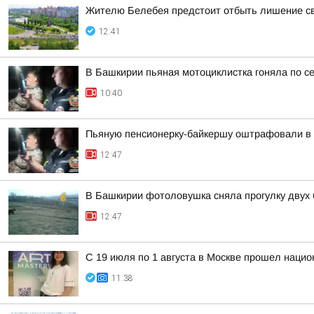
Жителю Белебея предстоит отбыть лишение св
12:41
В Башкирии пьяная мотоциклистка гоняла по с
10:40
Пьяную пенсионерку-байкершу оштрафовали в 
12:47
В Башкирии фотоловушка сняла прогулку двух
12:47
С 19 июля по 1 августа в Москве прошел нацио
11:38