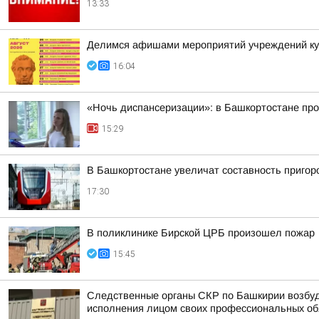
13:33
Делимся афишами мероприятий учреждений кул
16:04
«Ночь диспансеризации»: в Башкортостане про
15:29
В Башкортостане увеличат составность приго
17:30
В поликлинике Бирской ЦРБ произошел пожар
15:45
Следственные органы СКР по Башкирии возбуд
исполнения лицом своих профессиональных обяз