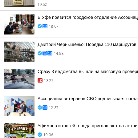
19:52
В Уфе появится городское отделение Ассоциа
18:07
Дмитрий Чернышенко: Порядка 110 маршрутов н
14:53
Сразу 3 ведомства вышли на массовую проверк
13:27
Ассоциация ветеранов СВО подписывает соглаш
12:37
Уфимцев и гостей города приглашают на летни
19:06