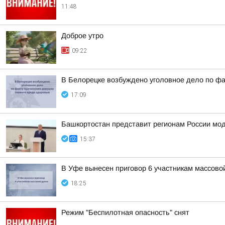
11:48
Доброе утро
09:22
В Белорецке возбуждено уголовное дело по фа
17:09
Башкортостан представит регионам России мо
15:37
В Уфе вынесен приговор 6 участникам массово
18:25
Режим "Беспилотная опасность" снят