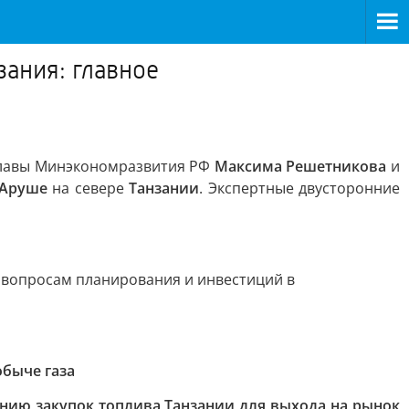
ания: главное
 главы Минэкономразвития РФ
Максима Решетникова
и
Аруше
на севере
Танзании
. Экспертные двусторонние
 вопросам планирования и инвестиций в
обыче газа
нию закупок топлива Танзании для выхода на рынок