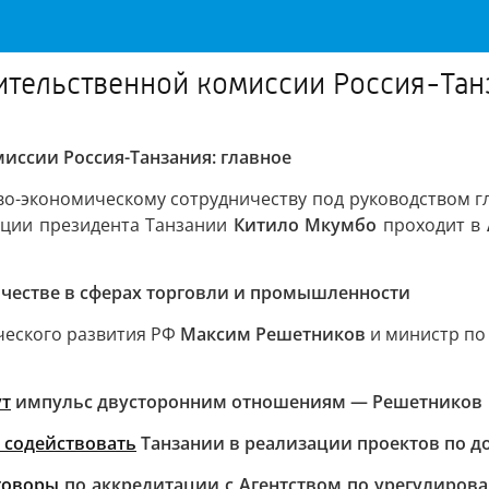
тельственной комиссии Россия-Танз
иссии Россия-Танзания: главное
ово-экономическому сотрудничеству под руководством
ации президента Танзании
Китило Мкумбо
проходит в
честве в сферах торговли и промышленности
ческого развития РФ
Максим Решетников
и министр по
ут
импульс двусторонним отношениям — Решетников
 содействовать
Танзании в реализации проектов по д
говоры
по аккредитации с Агентством по урегулирова