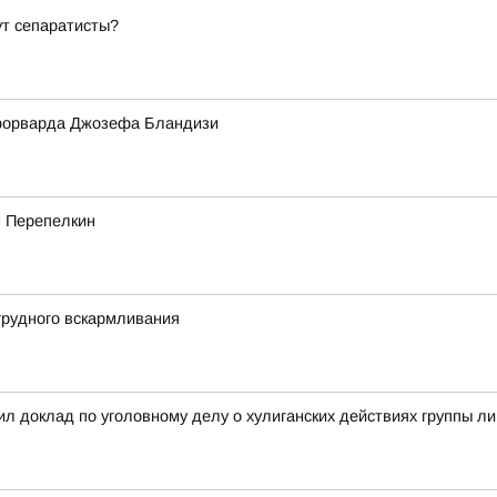
ут сепаратисты?
форварда Джозефа Бландизи
м Перепелкин
грудного вскармливания
л доклад по уголовному делу о хулиганских действиях группы л