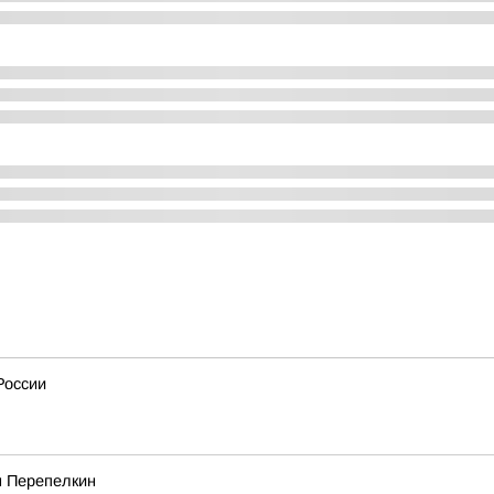
России
м Перепелкин