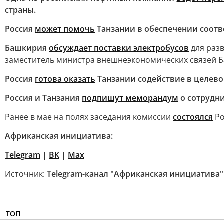
страны.
Россия
может помочь
Танзании в обеспечении соот
Башкирия
обсуждает поставки электробусов
для раз
заместитель министра внешнеэкономических связей 
Россия
готова оказать
Танзании содействие в целево
Россия и Танзания
подпишут меморандум
о сотрудн
Ранее в мае на полях заседания комиссии
состоялся
Ро
Африканская инициатива:
Telegram
|
ВК
|
Max
Источник:
Telegram-канал "Африканская инициатива"
ТОП