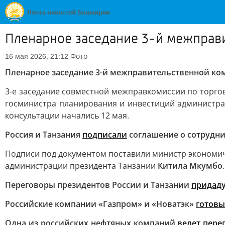
Пленарное заседание 3-й межправи
Фото
16 мая 2026, 21:12
Пленарное заседание 3-й межправительственной ком
3-е заседание совместной межправкомиссии по торг
госминистра планирования и инвестиций администр
консультации начались 12 мая.
Россия и Танзания
подписали
соглашение о сотрудни
Подписи под документом поставили министр экономи
администрации президента Танзании
Китила Мкумбо
.
Переговоры президентов России и Танзании
придад
Российские компании «Газпром» и «Новатэк»
готовы
Одна из российских нефтяных компаний
ведет пере