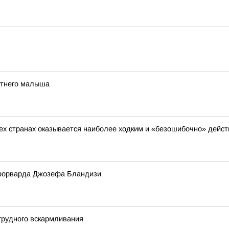
етнего малыша
сех странах оказывается наиболее ходким и «безошибочно» дейс
форварда Джозефа Бландизи
грудного вскармливания