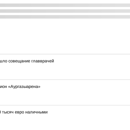
ошло совещание главврачей
дион «Аургазыарена»
0 тысяч евро наличными