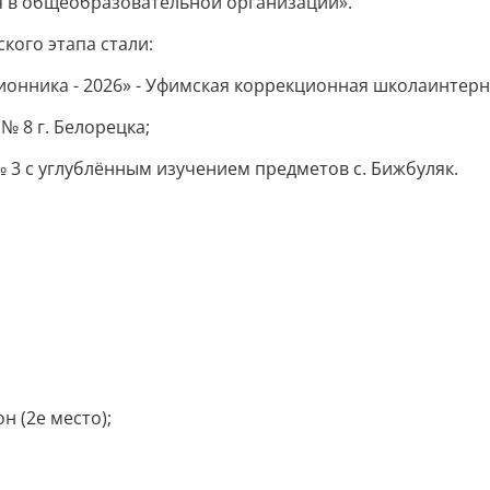
я в общеобразовательной организации».
кого этапа стали:
нника - 2026» - Уфимская коррекционная школаинтерна
№ 8 г. Белорецка;
№ 3 с углублённым изучением предметов с. Бижбуляк.
н (2е место);