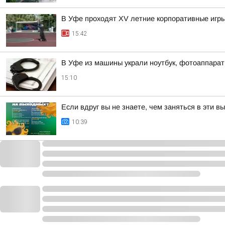
В Уфе проходят XV летние корпоративные игры
15:42
В Уфе из машины украли ноутбук, фотоаппарат
15:10
Если вдруг вы не знаете, чем заняться в эти в
10:39