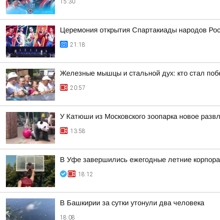
15:30
Церемония открытия Спартакиады народов Росс
21:18
Железные мышцы и стальной дух: кто стал по
20:57
У Катюши из Московского зоопарка новое разв
13:58
В Уфе завершились ежегодные летние корпора
18:12
В Башкирии за сутки утонули два человека
18:08