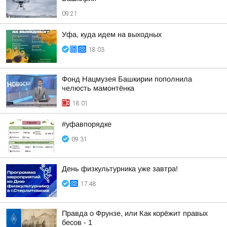
09:21
Уфа, куда идем на выходных
18:03
Фонд Нацмузея Башкирии пополнила
челюсть мамонтёнка
18:01
#уфавпорядке
09:31
День физкультурника уже завтра!
17:48
Правда о Фрунзе, или Как корёжит правых
бесов - 1