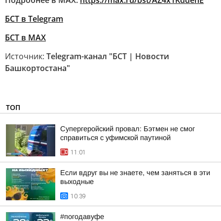
Подробнее в MAX:
https://max.ru/bst/AZ4x1KddehE
БСТ в Telegram
БСТ в МАХ
Источник:
Telegram-канал "БСТ | Новости
Башкортостана"
ТОП
Супергеройский провал: Бэтмен не смог
справиться с уфимской паутиной
11:01
Если вдруг вы не знаете, чем заняться в эти
выходные
10:39
#погодавуфе