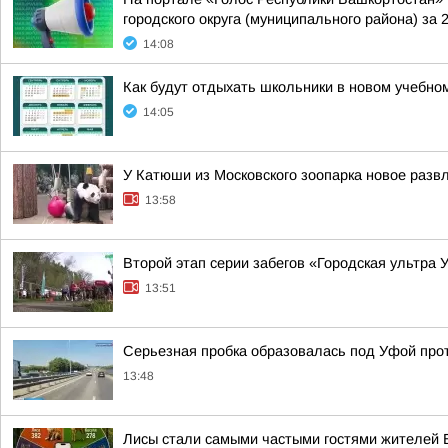
городского округа (муниципального района) за 
14:08
Как будут отдыхать школьники в новом учебно
14:05
У Катюши из Московского зоопарка новое разв
13:58
Второй этап серии забегов «Городская ультра 
13:51
Серьезная пробка образовалась под Уфой про
13:48
Лисы стали самыми частыми гостями жителей 