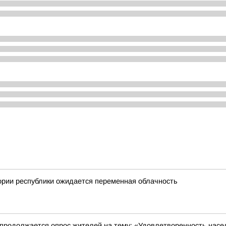
ории республики ожидается переменная облачность
 продолжается опрос жителей на тему: «Удовлетворенность насе