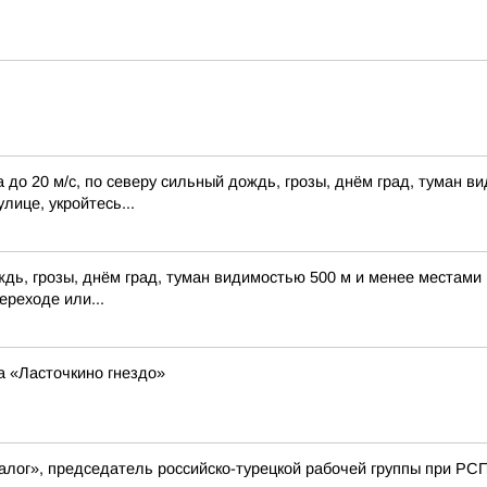
до 20 м/с, по северу сильный дождь, грозы, днём град, туман в
лице, укройтесь...
ждь, грозы, днём град, туман видимостью 500 м и менее местами
ереходе или...
а «Ласточкино гнездо»
алог», председатель российско-турецкой рабочей группы при РСП