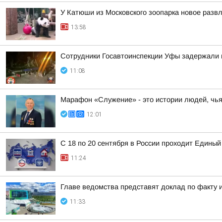
У Катюши из Московского зоопарка новое разв
13:58
Сотрудники Госавтоинспекции Уфы задержали 
11:08
Марафон «Служение» - это истории людей, чь
12:01
С 18 по 20 сентября в России проходит Единый
11:24
Главе ведомства представят доклад по факту 
11:33