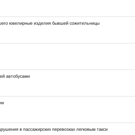
вшего ювелирные изделия бывшей сожительницы
тей автобусами
ии
арушения в пассажирских перевозках легковым такси