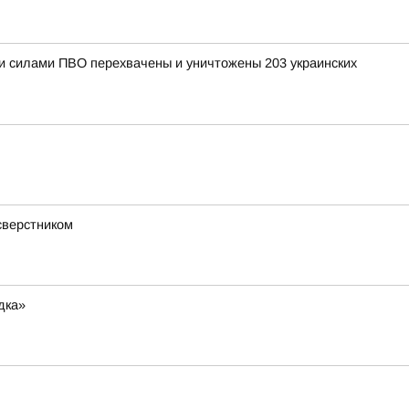
ыми силами ПВО перехвачены и уничтожены 203 украинских
сверстником
дка»