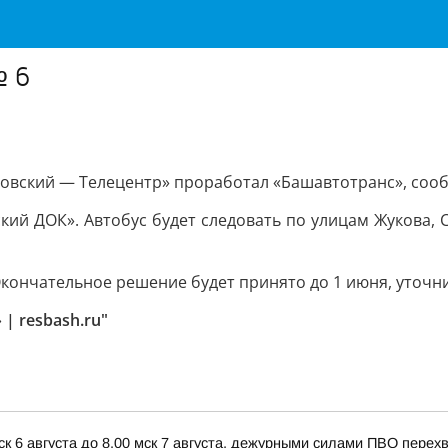
№ 6
овский — Телецентр» проработал «Башавтотранс», сооб
ий ДОК». Автобус будет следовать по улицам Жукова, 
кончательное решение будет принято до 1 июня, уточн
| resbash.ru"
ск 6 августа до 8.00 мск 7 августа, дежурными силами ПВО пере