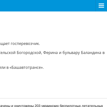
щает госперевозчик.
Сельской Богородской, Ферина и бульвару Баландина в
или в «Башавтотрансе».
хвачены и уничтожены 203 украинских беспилотных летательных