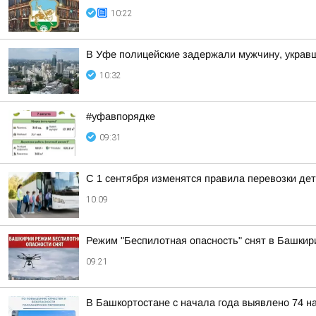
10:22
В Уфе полицейские задержали мужчину, укра
10:32
#уфавпорядке
09:31
С 1 сентября изменятся правила перевозки де
10:09
Режим "Беспилотная опасность" снят в Башкир
09:21
В Башкортостане с начала года выявлено 74 н