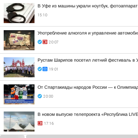
В Уфе из машины украли ноутбук, фотоаппарат
15:10
Употребление алкоголя и управление автомоб
20:07
Рустам Шарипов посетил летний фестиваль в 
19:01
От Спартакиады народов России — к Олимпиад
20:00
В новом выпуске телепроекта «Республика LIV
17:16