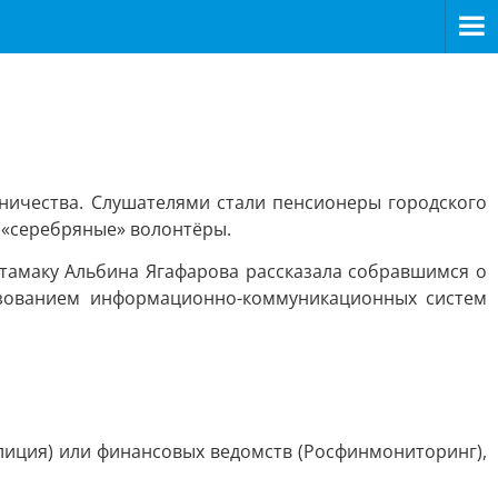
ичества. Слушателями стали пенсионеры городского
и «серебряные» волонтёры.
тамаку Альбина Ягафарова рассказала собравшимся о
ьзованием информационно-коммуникационных систем
лиция) или финансовых ведомств (Росфинмониторинг),