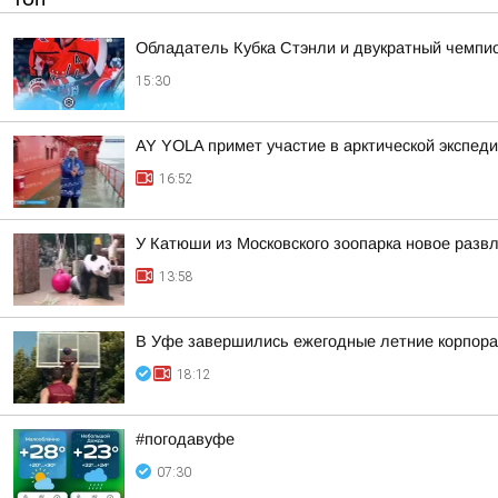
Обладатель Кубка Стэнли и двукратный чемпио
15:30
AY YOLA примет участие в арктической экспед
16:52
У Катюши из Московского зоопарка новое разв
13:58
В Уфе завершились ежегодные летние корпора
18:12
#погодавуфе
07:30