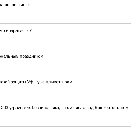
ла новое жилье
ут сепаратисты?
ональным праздником
нской защиты Уфы уже плывет к вам
 203 украинских беспилотника, в том числе над Башкортостаном