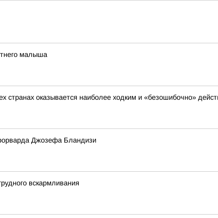
етнего малыша
сех странах оказывается наиболее ходким и «безошибочно» дейс
форварда Джозефа Бландизи
грудного вскармливания