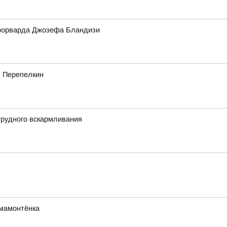
форварда Джозефа Бландизи
м Перепелкин
грудного вскармливания
мамонтёнка