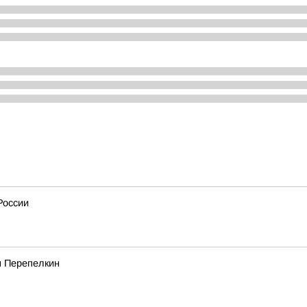
России
м Перепелкин