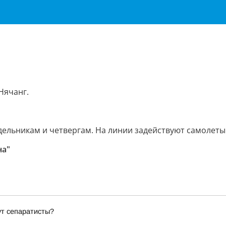
Нячанг.
ельникам и четвергам. На линии задействуют самолеты 
на"
ут сепаратисты?