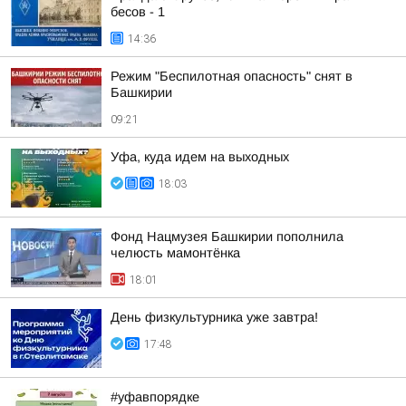
бесов - 1
14:36
Режим "Беспилотная опасность" снят в
Башкирии
09:21
Уфа, куда идем на выходных
18:03
Фонд Нацмузея Башкирии пополнила
челюсть мамонтёнка
18:01
День физкультурника уже завтра!
17:48
#уфавпорядке