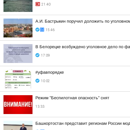
21:40
А.И. Бастрыкин поручил доложить по уголовном
15:46
В Белорецке возбуждено уголовное дело по фа
17:09
#уфавпорядке
10:02
Режим "Беспилотная опасность" снят
13:33
Башкортостан представит регионам России мо