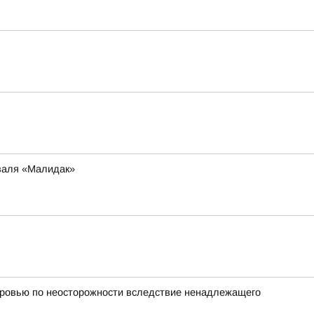
иваля «Малидак»
оровью по неосторожности вследствие ненадлежащего