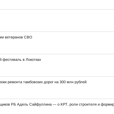
ции ветеранов СВО
й фестиваль в Локотках
оки ремонта тамбовских дорог на 300 млн рублей
щиков РБ Адель Сайфуллина — о КРТ, роли строителя и формиро