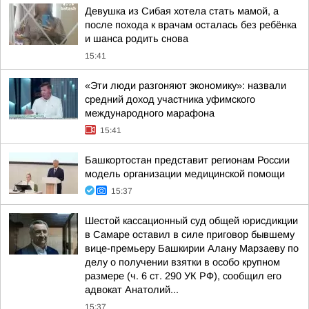
Девушка из Сибая хотела стать мамой, а
после похода к врачам осталась без ребёнка
и шанса родить снова
15:41
«Эти люди разгоняют экономику»: назвали
средний доход участника уфимского
международного марафона
15:41
Башкортостан представит регионам России
модель организации медицинской помощи
15:37
Шестой кассационный суд общей юрисдикции
в Самаре оставил в силе приговор бывшему
вице-премьеру Башкирии Алану Марзаеву по
делу о получении взятки в особо крупном
размере (ч. 6 ст. 290 УК РФ), сообщил его
адвокат Анатолий...
15:37