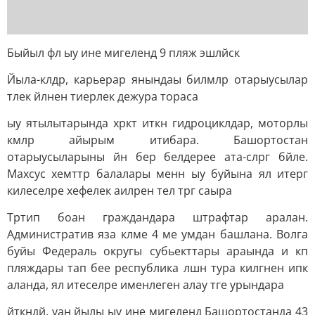
Быйыл фл ыу ине мигеленд 9 пляж эшлйск
Йыла-клдр, карьерар янындаы билмлр отарыусылар
тлек йлнен тиерлек дежура тораса
ыу ятылытарында хркт иткн гидроциклдар, моторлы
кмлр айырым итибара. Башортостан
отарыусыларыны йн бер белдерее ата-слрг бйле.
Махсус хемттр балалары менн ыу буйына ял итерг
килеселре хефелек аилрен тел трг саыра
Тртип боан граждандара штрафтар аралан.
Административ яза клме 4 ме умдан башлана. Волга
буйы Федераль округы субьекттары араында и кп
пляждары тап бее республика лшн тура килгнен ипк
аланда, ял итеселре именлеген алау тге урындара
йткндй, уан йылы ыу ине мигеленд Башортостанда 43