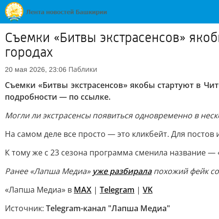
Съемки «Битвы экстрасенсов» якобы
городах
Паблики
20 мая 2026, 23:06
Съемки «Битвы экстрасенсов» якобы стартуют в Чит
подробности — по ссылке.
Могли ли экстрасенсы появиться одновременно в неско
На самом деле все просто — это кликбейт. Для постов 
К тому же с 23 сезона программа сменила название — 
Ранее «Лапша Медиа»
уже разбирала
похожий фейк со 
«Лапша Медиа» в
МАХ
|
Telegram
|
VK
Источник:
Telegram-канал "Лапша Медиа"