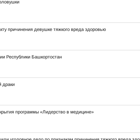
оловушки
кту причинения девушке тяжкого вреда здоровью
рии Республики Башкортостан
й драки
ткрытия программы «Лидерство в медицине»
или уголовное дело по признакам причинения тяжкого вреда зд