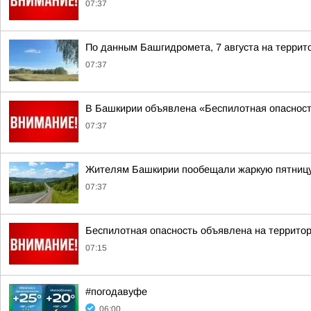
07:37
По данным Башгидромета, 7 августа на террит
07:37
В Башкирии объявлена «Беспилотная опаснос
07:37
Жителям Башкирии пообещали жаркую пятниц
07:37
Беспилотная опасность объявлена на террито
07:15
#погодавуфе
06:00