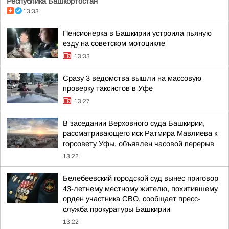
Республика Башкортостан
13:33
Пенсионерка в Башкирии устроила пьяную
езду на советском мотоцикле
13:33
Сразу 3 ведомства вышли на массовую
проверку таксистов в Уфе
13:27
В заседании Верховного суда Башкирии,
рассматривающего иск Ратмира Мавлиева к
горсовету Уфы, объявлен часовой перерыв
13:22
Белебеевский городской суд вынес приговор
43-летнему местному жителю, похитившему
орден участника СВО, сообщает пресс-
служба прокуратуры Башкирии
13:22