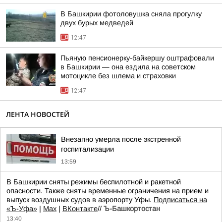
В Башкирии фотоловушка сняла прогулку
двух бурых медведей
12:47
Пьяную пенсионерку-байкершу оштрафовали
в Башкирии — она ездила на советском
мотоцикле без шлема и страховки
12:47
ЛЕНТА НОВОСТЕЙ
Внезапно умерла после экстренной
госпитализации
13:59
В Башкирии сняты режимы беспилотной и ракетной
опасности. Также сняты временные ограничения на прием и
выпуск воздушных судов в аэропорту Уфы.
Подписаться на
«Ъ-Уфа»
|
Max
|
ВКонтакте
//
Ъ-Башкортостан
13:40