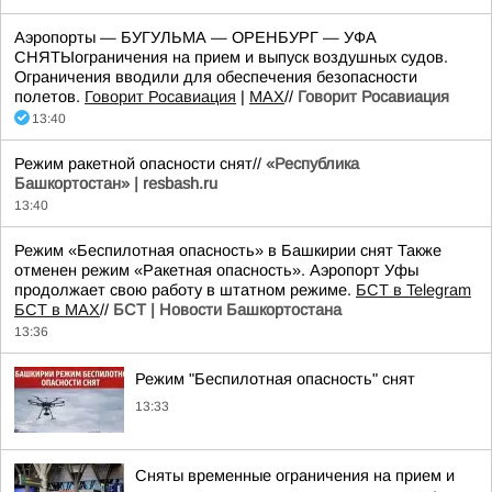
Аэропорты — БУГУЛЬМА — ОРЕНБУРГ — УФА
СНЯТЫограничения на прием и выпуск воздушных судов.
Ограничения вводили для обеспечения безопасности
полетов.
Говорит Росавиация
|
MАХ
//
Говорит Росавиация
13:40
Режим ракетной опасности снят//
«Республика
Башкортостан» | resbash.ru
13:40
Режим «Беспилотная опасность» в Башкирии снят Также
отменен режим «Ракетная опасность». Аэропорт Уфы
продолжает свою работу в штатном режиме.
БСТ в Telegram
БСТ в МАХ
//
БСТ | Новости Башкортостана
13:36
Режим "Беспилотная опасность" снят
13:33
Сняты временные ограничения на прием и