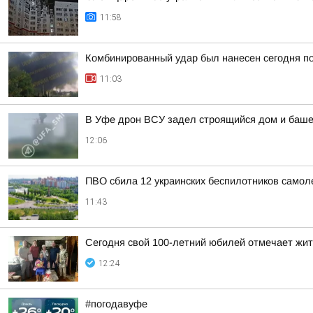
11:58
Комбинированный удар был нанесен сегодня по
11:03
В Уфе дрон ВСУ задел строящийся дом и башен
12:06
ПВО сбила 12 украинских беспилотников самол
11:43
Сегодня свой 100-летний юбилей отмечает жи
12:24
#погодавуфе