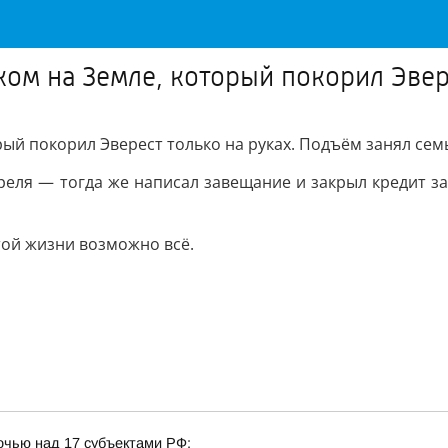
ом на Земле, который покорил Эвер
ый покорил Эверест только на руках. Подъём занял семь
реля — тогда же написал завещание и закрыл кредит за 
той жизни возможно всё.
очью над 17 субъектами РФ: