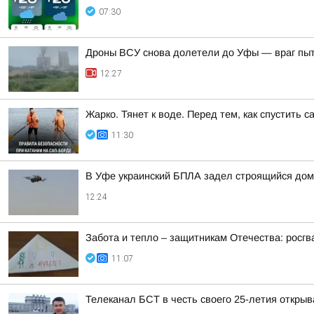
07:30
Дроны ВСУ снова долетели до Уфы — враг пы
12:27
Жарко. Тянет к воде. Перед тем, как спустить 
11:30
В Уфе украинский БПЛА задел строящийся дом
12:24
Забота и тепло – защитникам Отечества: росг
11:07
Телеканал БСТ в честь своего 25-летия откры