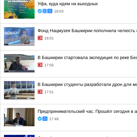
Уфа, куда идем на выходных
18:03
Фонд Нацмузея Башкирии пополнила челюсть 
18:01
В Башкирии стартовала экспедиция по реке Бе
17:55
В Башкирии студенты разработали дрон для мо
17:51
Предпринимательский час. Прошёл сегодня в 
17:48