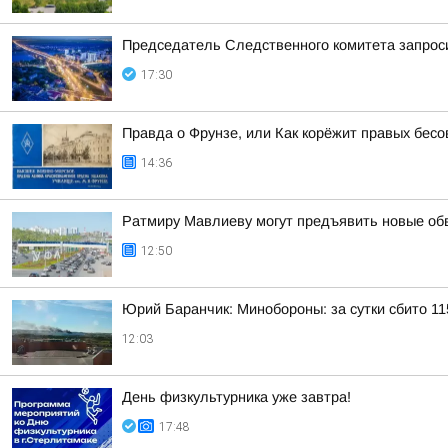
Председатель Следственного комитета запроси
17:30
Правда о Фрунзе, или Как корёжит правых бесов
14:36
Ратмиру Мавлиеву могут предъявить новые об
12:50
Юрий Баранчик: Минобороны: за сутки сбито 1
12:03
День физкультурника уже завтра!
17:48