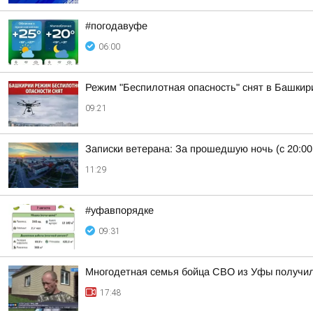
#погодавуфе
06:00
Режим "Беспилотная опасность" снят в Башкир
09:21
Записки ветерана: За прошедшую ночь (с 20:00
11:29
#уфавпорядке
09:31
Многодетная семья бойца СВО из Уфы получи
17:48