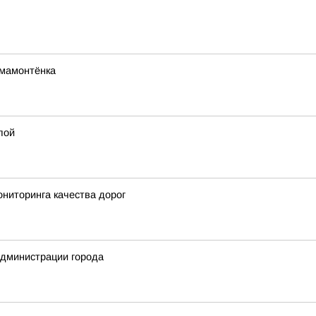
мамонтёнка
лой
ниторинга качества дорог
администрации города