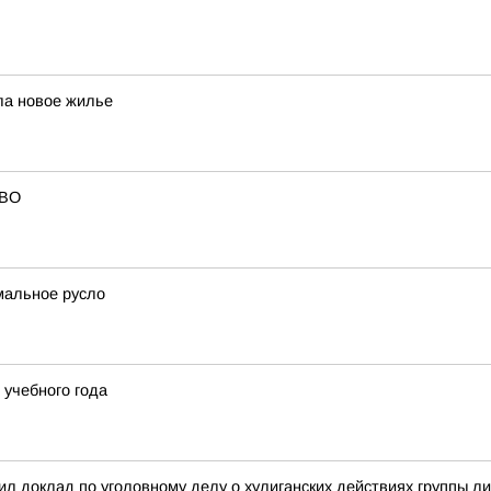
ла новое жилье
СВО
мальное русло
учебного года
л доклад по уголовному делу о хулиганских действиях группы л