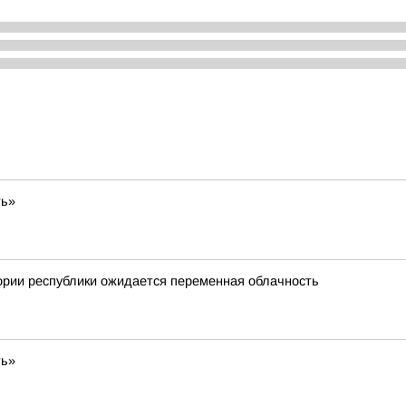
ть»
ории республики ожидается переменная облачность
ть»