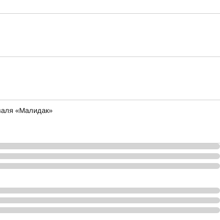
иваля «Малидак»