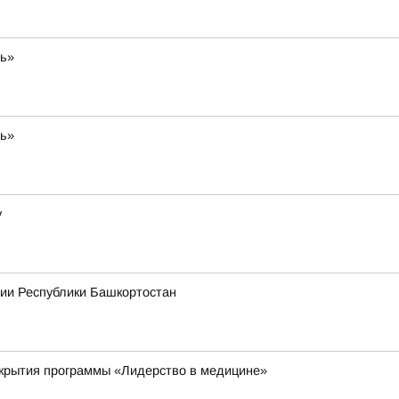
ть»
ть»
у
рии Республики Башкортостан
ткрытия программы «Лидерство в медицине»