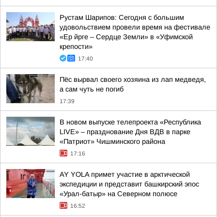
Рустам Шарипов: Сегодня с большим
удовольствием провели время на фестивале
«Ер йрге – Сердце Земли» в «Уфимской
крепости»
17:40
Пёс вырвал своего хозяина из лап медведя,
а сам чуть не погиб
17:39
В новом выпуске телепроекта «Республика
LIVE» – празднование Дня ВДВ в парке
«Патриот» Чишминского района
17:16
AY YOLA примет участие в арктической
экспедиции и представит башкирский эпос
«Урал-батыр» на Северном полюсе
16:52