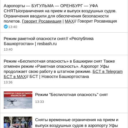
Аэропорты — БУГУЛЬМА — ОРЕНБУРГ — УФА
СНЯТЫограничения на прием и выпуск воздушных судов.
Ограничения вводили для обеспечения безопасности
полетов.
Говорит Росавиация
|
MАХ
//
Говорит Росавиация
13:40
Режим ракетной опасности снят//
«Республика
Башкортостан» | resbash.ru
13:40
Режим «Беспилотная опасность» в Башкирии снят Также
отменен режим «Ракетная опасность». Аэропорт Уфы
продолжает свою работу в штатном режиме.
БСТ в Telegram
БСТ в МАХ
//
БСТ | Новости Башкортостана
13:36
Режим "Беспилотная опасность" снят
13:33
Сняты временные ограничения на прием и
выпуск воздушных судов в аэропорту Уфы