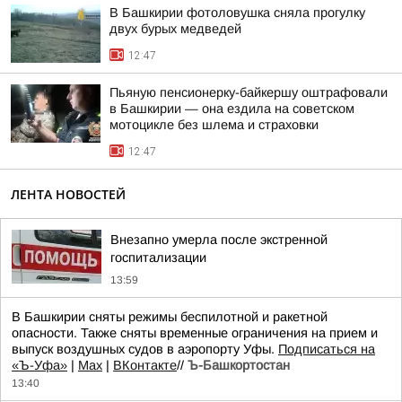
В Башкирии фотоловушка сняла прогулку
двух бурых медведей
12:47
Пьяную пенсионерку-байкершу оштрафовали
в Башкирии — она ездила на советском
мотоцикле без шлема и страховки
12:47
ЛЕНТА НОВОСТЕЙ
Внезапно умерла после экстренной
госпитализации
13:59
В Башкирии сняты режимы беспилотной и ракетной
опасности. Также сняты временные ограничения на прием и
выпуск воздушных судов в аэропорту Уфы.
Подписаться на
«Ъ-Уфа»
|
Max
|
ВКонтакте
//
Ъ-Башкортостан
13:40