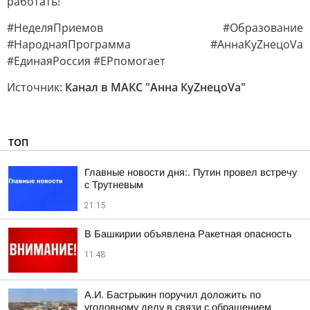
работать!
#НеделяПриемов #Образование
#НароднаяПрограмма #АннаКуZнецоVа
#ЕдинаяРоссия #ЕРпомогает
Источник:
Канал в МАКС "Анна КуZнецоVа"
ТОП
Главные новости дня:. Путин провел встречу
с Трутневым
21:15
В Башкирии объявлена Ракетная опасность
11:48
А.И. Бастрыкин поручил доложить по
уголовному делу в связи с обращением