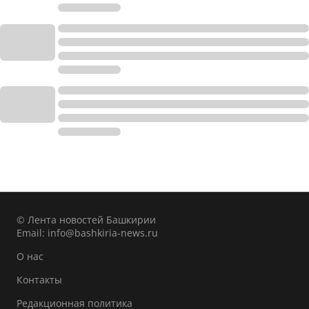
© Лента новостей Башкирии
Email:
info@bashkiria-news.ru
О нас
Контакты
Редакционная политика