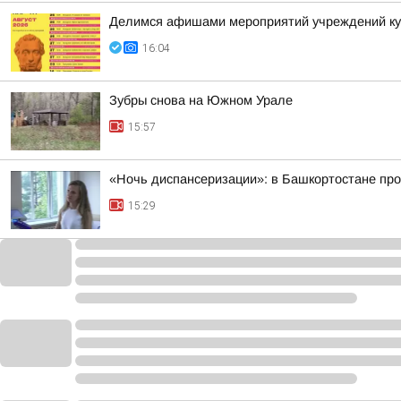
Делимся афишами мероприятий учреждений кул
16:04
Зубры снова на Южном Урале
15:57
«Ночь диспансеризации»: в Башкортостане про
15:29