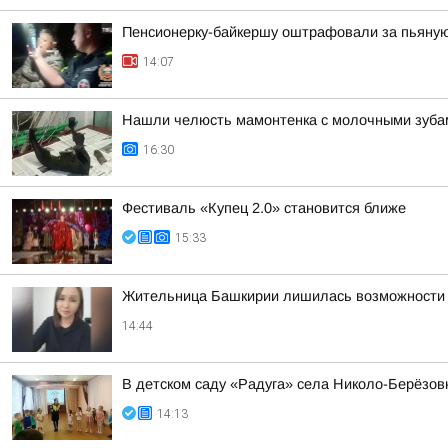
Пенсионерку-байкершу оштрафовали за пьяную
14:07
Нашли челюсть мамонтенка с молочными зуба
16:30
Фестиваль «Купец 2.0» становится ближе
15:33
Жительница Башкирии лишилась возможности и
14:44
В детском саду «Радуга» села Николо-Берёзов
14:13