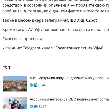
средством в состоянии опьянения — проявите свою г
сообщите информацию о данном факте по телефону горя
Также в мессенджере телеграм
@GIBDDRB_02bot
Кроме того, ГАИ Уфы напоминает о важности использо
#массовыепроверки
Источник:
Telegram-канал "Госавтоинспекция Уфы"
ТОП
А.И. Бастрыкин поручил доложить по уголовном
15:46
Ассоциация ветеранов СВО подписывает соглаш
12:37