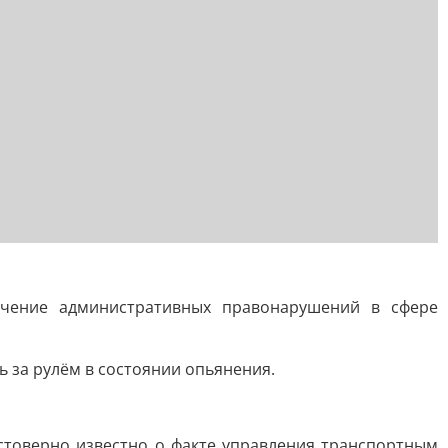
ечение административных правонарушений в сфере
 за рулём в состоянии опьянения.
стоверно известно о факте управления транспортным