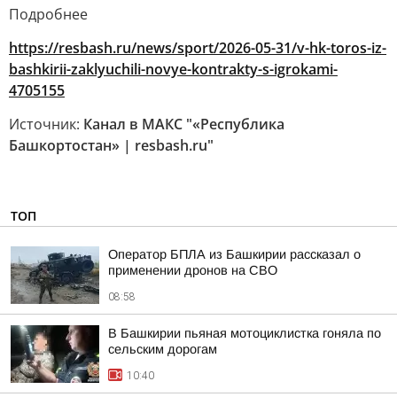
Подробнее
https://resbash.ru/news/sport/2026-05-31/v-hk-toros-iz-
bashkirii-zaklyuchili-novye-kontrakty-s-igrokami-
4705155
Источник:
Канал в МАКС "«Республика
Башкортостан» | resbash.ru"
ТОП
Оператор БПЛА из Башкирии рассказал о
применении дронов на СВО
08:58
В Башкирии пьяная мотоциклистка гоняла по
сельским дорогам
10:40