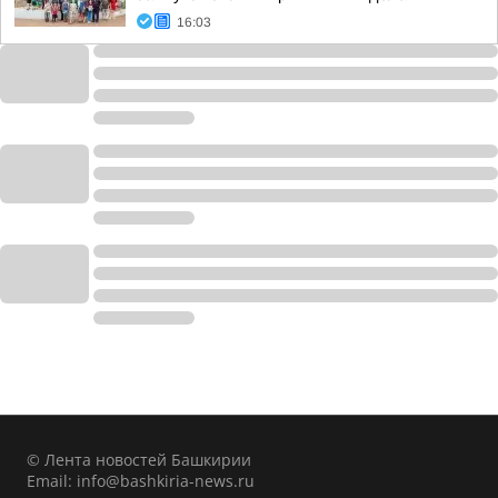
16:03
© Лента новостей Башкирии
Email:
info@bashkiria-news.ru