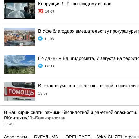
Коррупция бьёт по каждому из нас
14:07
В Уфе благодаря вмешательству прокуратуры 
14:03
По данным Башгидромета, 7 августа на террит
14:03
Внезапно умерла после экстренной госпитализ
13:59
В Башкирии сняты режимы беспилотной и ракетной опасности. 
ВКонтакте
//
Ъ-Башкортостан
13:40
Аэропорты — БУГУЛЬМА — ОРЕНБУРГ — УФА СНЯТЫограничения