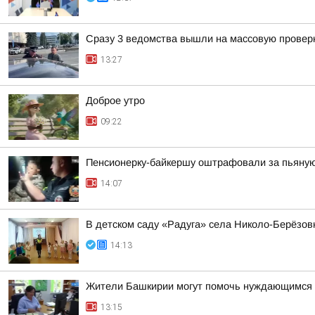
Сразу 3 ведомства вышли на массовую проверк
13:27
Доброе утро
09:22
Пенсионерку-байкершу оштрафовали за пьяную
14:07
В детском саду «Радуга» села Николо-Берёзов
14:13
Жители Башкирии могут помочь нуждающимся 
13:15