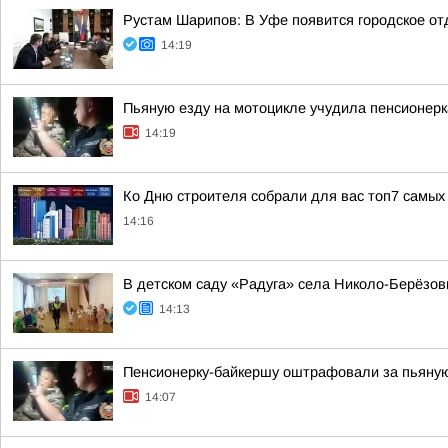
Рустам Шарипов: В Уфе появится городское о
14:19
Пьяную езду на мотоцикле учудила пенсионерк
14:19
Ко Дню строителя собрали для вас топ7 самых
14:16
В детском саду «Радуга» села Николо-Берёзо
14:13
Пенсионерку-байкершу оштрафовали за пьяну
14:07