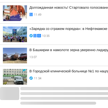
Долгожданная новость! Стартовало голосован
11:49
«Зарядка со стражем порядка»: в Нефтекамске
10:35
В Башкирии в намолоте зерна уверенно лидир
13:07
В Городской клинической больнице №1 по нацп
11:34