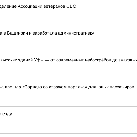
тделение Ассоциации ветеранов СВО
а в Башкирии и заработала административку
 высоких зданий Уфы — от современных небоскрёбов до знаковых
вка прошла «Зарядка со стражем порядка» для юных пассажиров
ю езду