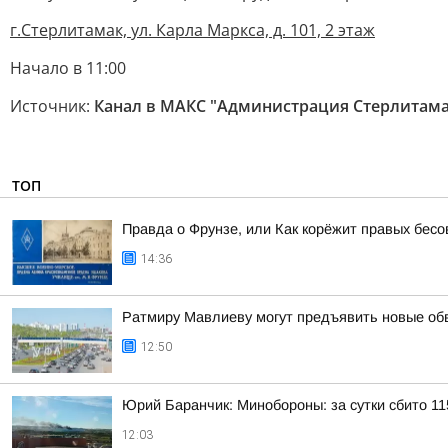
г.Стерлитамак, ул. Карла Маркса, д. 101, 2 этаж
Начало в 11:00
Источник:
Канал в МАКС "Администрация Стерлитама
ТОП
Правда о Фрунзе, или Как корёжит правых бесов
14:36
Ратмиру Мавлиеву могут предъявить новые об
12:50
Юрий Баранчик: Минобороны: за сутки сбито 1
12:03