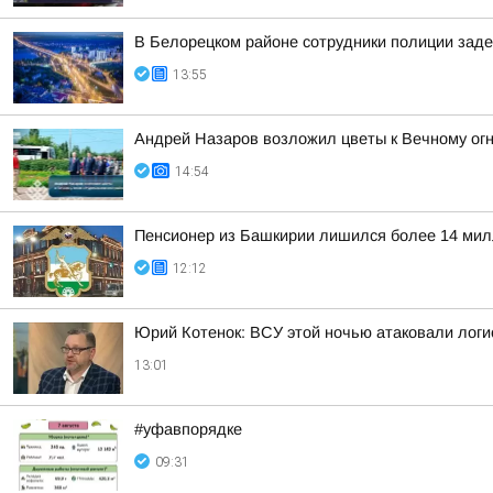
В Белорецком районе сотрудники полиции заде
13:55
Андрей Назаров возложил цветы к Вечному ог
14:54
Пенсионер из Башкирии лишился более 14 мил
12:12
Юрий Котенок: ВСУ этой ночью атаковали логис
13:01
#уфавпорядке
09:31