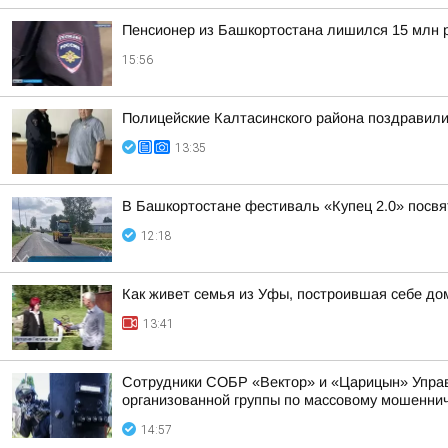
Пенсионер из Башкортостана лишился 15 млн 
15:56
Полицейские Калтасинского района поздравил
13:35
В Башкортостане фестиваль «Купец 2.0» посв
12:18
Как живет семья из Уфы, построившая себе дом
13:41
Сотрудники СОБР «Вектор» и «Царицын» Управл
организованной группы по массовому мошенни
14:57