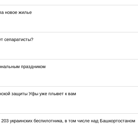
ла новое жилье
ут сепаратисты?
ональным праздником
нской защиты Уфы уже плывет к вам
 203 украинских беспилотника, в том числе над Башкортостаном