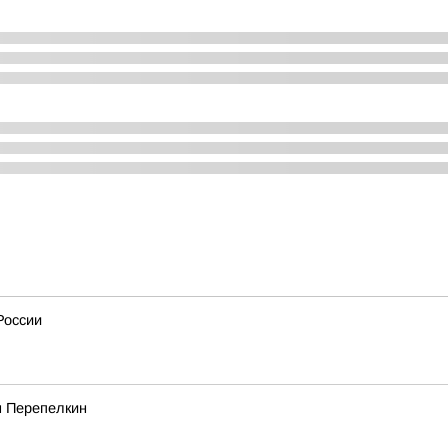
России
м Перепелкин