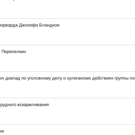
форварда Джозефа Бландизи
м Перепелкин
л доклад по уголовному делу о хулиганских действиях группы л
грудного вскармливания
ии