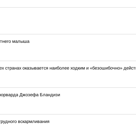
етнего малыша
сех странах оказывается наиболее ходким и «безошибочно» дейс
форварда Джозефа Бландизи
грудного вскармливания